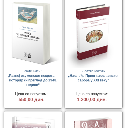
Раде Кисић
Златко Матић
„Развој екуменског покрета —
„Наслеђе Првог васељенског
историјски преглед до 1948.
сабора у XXI веку“
године“
Цена са попустом:
Цена са попустом:
550,00 дин.
1.200,00 дин.