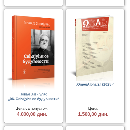
„OmegAlpha 2/I (2025)“
Јован Зизијулас
„06. Сећајући се будућности“
Цена са попустом:
Цена:
4.000,00 дин.
1.500,00 дин.