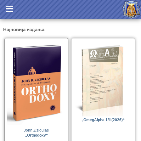
Најновија издања
„OmegAlpha 1/II (2026)“
John Zizioulas
„Orthodoxy“